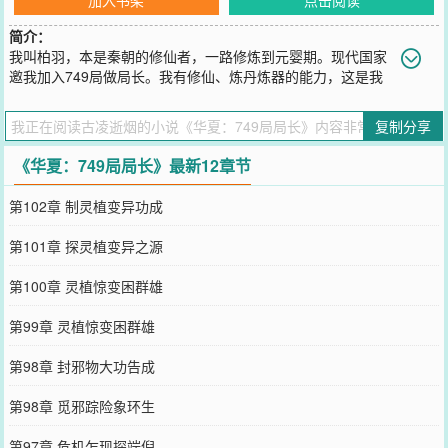
简介：
我叫柏羽，本是秦朝的修仙者，一路修炼到元婴期。现代国家
邀我加入749局做局长。我有修仙、炼丹炼器的能力，这是我
的金手指。我带着弟子吴然处理各种灾难和妖魔鬼怪。我历经涅槃重
生九世，目标就是晋升归一期，守护世界和平稳定，在这现代都市修
复制分享
仙路，悬疑重重，我定要披荆斩棘。柏羽，秦朝修仙者，元婴期时被
现代国家请入749局担任局长。他阳光且有家国情怀，凭借修仙、炼
《华夏：749局局长》最新12章节
丹炼器能力，带着忠诚可靠的弟子吴然应对灾难妖邪。他处于一个等
级分明的修仙世界，从元婴期到涅槃境再到归一境是他的目标。他历
第102章 制灵植变异功成
经九世重生，在现代都市背景下，一路充满悬疑，只为守护世界和平
稳定。
第101章 探灵植变异之源
您要是觉得《
华夏：749局局长
》还不错的话请不要忘记向您QQ群和
微博微信里的朋友推荐哦！
第100章 灵植惊变困群雄
第99章 灵植惊变困群雄
第98章 封邪物大功告成
第98章 觅邪踪险象环生
第97章 危机乍现探端倪