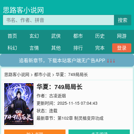
思路客小说网
搜索
首页
玄幻
武侠
都市
历史
网游
科幻
言情
其他
排行
完本
登录
追看新章节，下载本站客户端无广告APP
↓↓↓
思路客小说网
>
都市小说
> 华夏：749局局长
华夏：749局局长
作者：
古凌逝烟
更新时间：2025-11-15 07:04:43
状态：连载
最新章节：
第102章 制灵植变异功成
加入书架
点击阅读