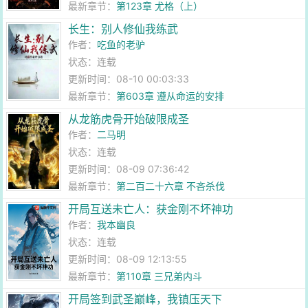
最新章节：
第123章 尤格（上）
长生：别人修仙我练武
作者：
吃鱼的老驴
状态：连载
更新时间：08-10 00:03:33
最新章节：
第603章 遵从命运的安排
从龙筋虎骨开始破限成圣
作者：
二马明
状态：连载
更新时间：08-09 07:36:42
最新章节：
第二百二十六章 不吝杀伐
开局互送未亡人：获金刚不坏神功
作者：
我本幽良
状态：连载
更新时间：08-09 12:13:55
最新章节：
第110章 三兄弟内斗
开局签到武圣巅峰，我镇压天下