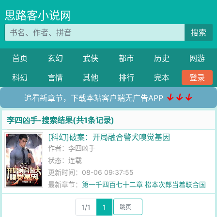
思路客小说网
搜索
首页
玄幻
武侠
都市
历史
网游
科幻
言情
其他
排行
完本
登录
↓↓↓
追看新章节，下载本站客户端无广告APP
李四凶手-搜索结果(共1条记录)
[科幻]破案：开局融合警犬嗅觉基因
作者：
李四凶手
状态：连载
更新时间：08-06 09:37:55
最新章节：
第一千四百七十二章 松本次郎当着联合国
切腹！米国代表一句“累赘”直接送
1/1
1