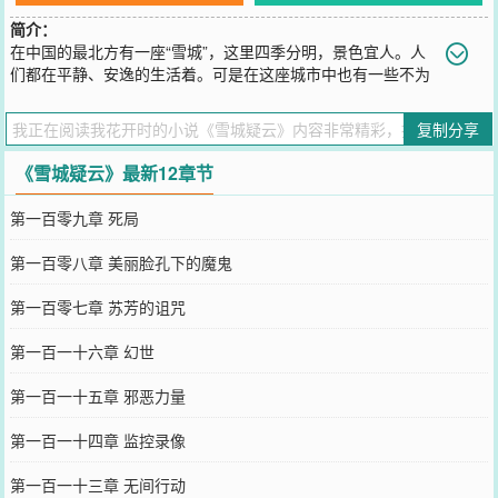
简介：
在中国的最北方有一座“雪城”，这里四季分明，景色宜人。人
们都在平静、安逸的生活着。可是在这座城市中也有一些不为
人知、匪夷所思的事情正在发生着，有些事情总需要有人来破解，于
是我们的主人公出现了，他叫简高，是一名记者，他所经历的一些事
复制分享
情很多超出了我们以往的认知范围，一个个惊心动魄的故事让人欲罢
不能，不多说了，我们就从三年前“雪域活尸”的故事讲起吧！
《雪城疑云》最新12章节
您要是觉得《
雪城疑云
》还不错的话请不要忘记向您QQ群和微博微信
里的朋友推荐哦！
第一百零九章 死局
第一百零八章 美丽脸孔下的魔鬼
第一百零七章 苏芳的诅咒
第一百一十六章 幻世
第一百一十五章 邪恶力量
第一百一十四章 监控录像
第一百一十三章 无间行动