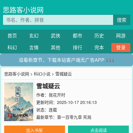
思路客小说网
搜索
首页
玄幻
武侠
都市
历史
网游
科幻
言情
其他
排行
完本
登录
追看新章节，下载本站客户端无广告APP
↓↓↓
思路客小说网
>
科幻小说
> 雪城疑云
雪城疑云
作者：
我花开时
更新时间：2025-10-17 20:16:13
状态：连载
最新章节：
第一百零九章 死局
加入书架
点击阅读