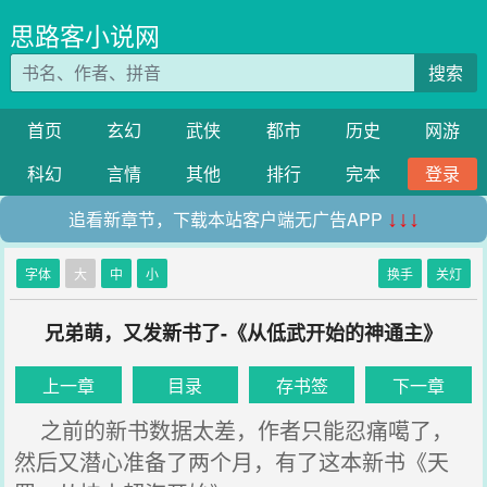
思路客小说网
搜索
首页
玄幻
武侠
都市
历史
网游
科幻
言情
其他
排行
完本
登录
追看新章节，下载本站客户端无广告APP
↓↓↓
字体
大
中
小
换手
关灯
兄弟萌，又发新书了-《从低武开始的神通主》
上一章
目录
存书签
下一章
之前的新书数据太差，作者只能忍痛噶了，
然后又潜心准备了两个月，有了这本新书《天