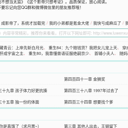
他不想当太监》《这个影帝只想考证》。品质保证，放心阅读。
不要忘记向您QQ群和微博微信里的朋友推荐哦！
成影帝了，系统才加载完
/
我的小弟都是氪金大佬
/
我快亏成麻瓜了
/
藏青云：上岸先斩白月光
、
重生84：九个赔钱货？我把女儿宠上天
、
穿
肝成宇宙之主
、
重生80，我靠懂兽语征服绝嗣京少
、
首辅小夫人
、
随妈
第四百四十一章 金狮奖
三十九章 孩子体力好更抗揍
第四百三十八章 1997年过去了
三十五章 独一份的体面
第四百三十四章 想要找个爹
 你是真饿了（求月票~）
第三章 其他人出去，王钢留下