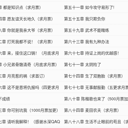
章 都是知识点（求月票）
第五十一章 如今攻守易形了!
四章 愿友谊天长地久（求月票）
第五十五章 我只欺负你
八章 你就是我亲大爷（求月票）
第五十九章 武术不能瞎练
二章 打死我都不说！（求月票）
第六十三章 我有九种办法
六章 来，接住这口锅！（月底求月
第六十七章 持证上岗的优越感！
章 小兄弟骨骼清奇（月底求月票）
第七十一章 太阴险了
三章 月亮惹的祸（求首订）
第七十四章 生了双胞胎（求月票）
六章 这不是恩将仇报吗（四更求月
第七十七章 无事献殷勤（五更求月
下成绩
第八十章 陈楷歌也来了（500月票
三章 你可别坑我（1000月票加更）
第八十四章 麦田农夫（求月票）
七章 请听我解释！（感谢水深QAQ
第八十八章 生活不止眼前的苟且（