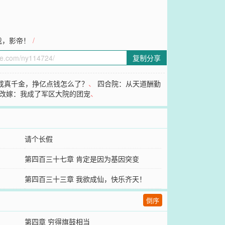
我，影帝！
/
复制分享
成真千金，挣亿点钱怎么了？
、
四合院：从天道酬勤
改嫁：我成了军区大院的团宠
、
请个长假
第四百三十七章 肯定是因为基因突变
第四百三十三章 我欲成仙，快乐齐天！
倒序
第四章 穷得旗鼓相当