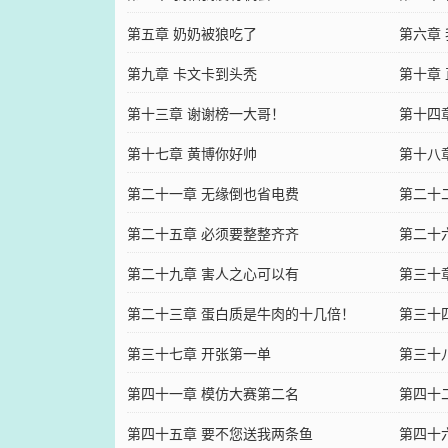
第五章 奶奶被狼吃了
第六章
第九章 卡文卡到头秃
第十章
第十三章 谢谢榜一大哥！
第十四
第十七章 黄博你好帅
第十八
第二十一章 无缘倒也省电费
第二十
第二十五章 必须要整整齐齐
第二十
第二十九章 害人之心可以有
第三十
第二十三章 蛋白质是牛肉的十几倍！
第三十
第三十七章 开张第一单
第三十
第四十一章 模仿大赛第二名
第四十
第四十五章 要不您送我两条鱼
第四十