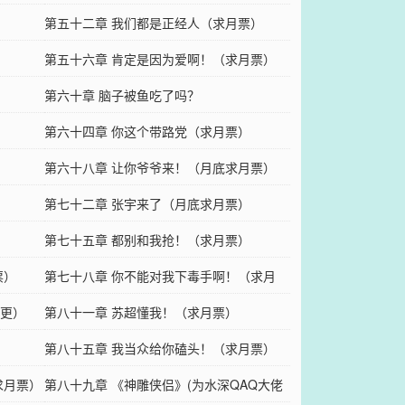
第五十二章 我们都是正经人（求月票）
第五十六章 肯定是因为爱啊！（求月票）
第六十章 脑子被鱼吃了吗？
第六十四章 你这个带路党（求月票）
第六十八章 让你爷爷来！（月底求月票）
第七十二章 张宇来了（月底求月票）
第七十五章 都别和我抢！（求月票）
票）
第七十八章 你不能对我下毒手啊！（求月
加更）
票）
第八十一章 苏超懂我！（求月票）
第八十五章 我当众给你磕头！（求月票）
求月票）
第八十九章 《神雕侠侣》(为水深QAQ大佬